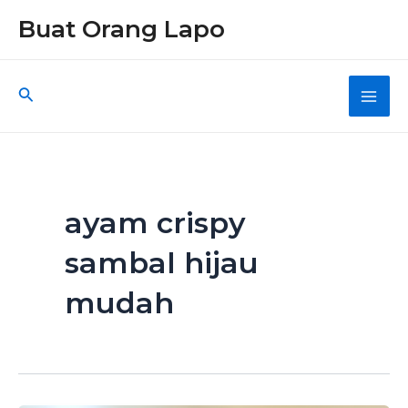
Skip
Buat Orang Lapo
to
content
Search
Main
Men
ayam crispy
sambal hijau
mudah