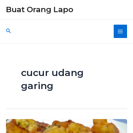
Skip
Buat Orang Lapo
to
content
Search
Main
Men
cucur udang
garing