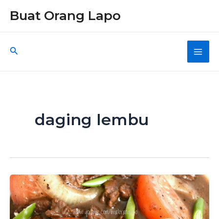
Skip
Buat Orang Lapo
to
content
Search
Main
Men
daging lembu