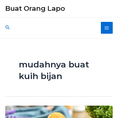
Skip
Buat Orang Lapo
to
content
Search
Main
Men
mudahnya buat
kuih bijan