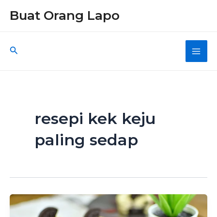
Skip
Buat Orang Lapo
to
content
Search
Main
Men
resepi kek keju
paling sedap