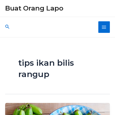
Skip
Buat Orang Lapo
to
content
Search
Main
Men
tips ikan bilis
rangup