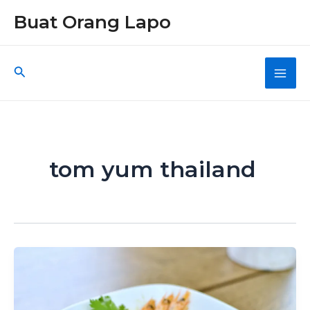
Skip
Buat Orang Lapo
to
content
Search
Main
Men
tom yum thailand