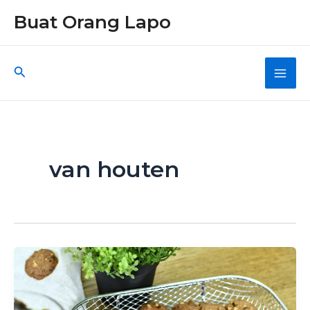
Skip
Buat Orang Lapo
to
content
Search
Main
Men
van houten