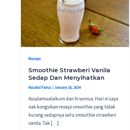
Resepi
Smoothie Strawberi Vanila
Sedap Dan Menyihatkan
Nazatul Fairuz
/
January 16, 2024
Assalamualaikum dan hi semua. Hari ni saya
nak kongsikan resepi smoothie yang tidak
kurang sedapnya iaitu smoothie strawberi
vanila. Tak […]