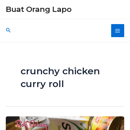
Skip
Buat Orang Lapo
to
content
Search
Main
Men
crunchy chicken
curry roll