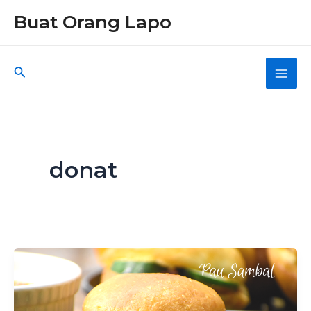
Skip
Buat Orang Lapo
to
content
Search
Main
Men
donat