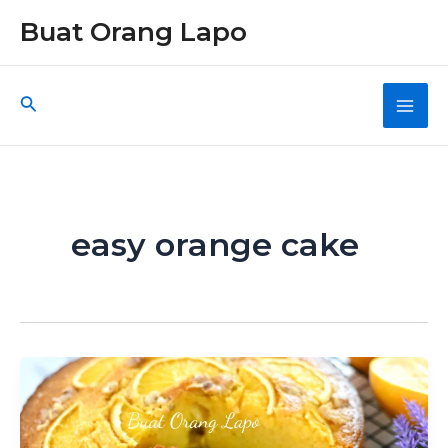
Skip
Buat Orang Lapo
to
content
Search
Main
Men
easy orange cake