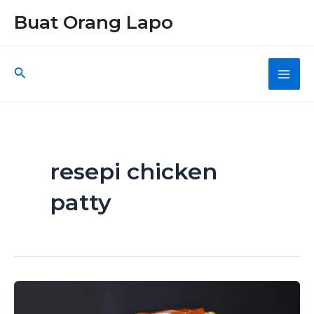
Skip
Buat Orang Lapo
to
content
Search
Main
Men
resepi chicken
patty