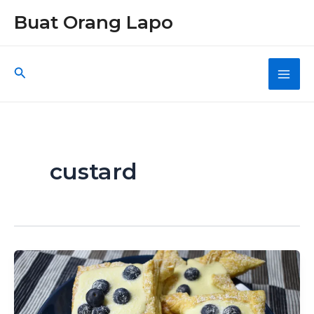
Skip
Buat Orang Lapo
to
content
Search
Main
Men
custard