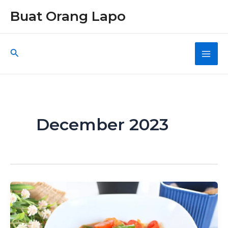
Skip
Buat Orang Lapo
to
content
Search
Main
Men
December 2023