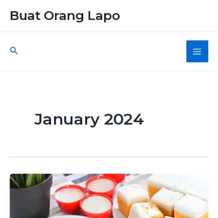
Skip
Buat Orang Lapo
to
content
Search
Main
Men
January 2024