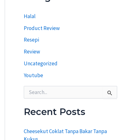
i
T
Halal
e
r
Product Review
d
a
Resepi
h
u
Review
l
u
Uncategorized
Youtube
S
e
a
r
Recent Posts
c
h
f
Cheesekut Coklat Tanpa Bakar Tanpa
o
Kukus
r