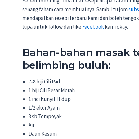
Sebelum korang cuba buat resepi ni apa kata korang 
senang faham cara membuatnya. Sambil tu jom
subs
mendapatkan resepi terbaru kami dan boleh tengok 
lupa untuk follow dan like
Facebook
kami okay.
Bahan-bahan masak 
belimbing buluh:
7-8 biji Cili Padi
1 biji Cili Besar Merah
1 inci Kunyit Hidup
1/2 ekor Ayam
3 sb Tempoyak
Air
Daun Kesum