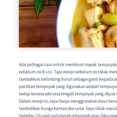
Ada pelbagai cara untuk membuat masak tempoyak 
sebelum ini di
sini
. Tapi resepi sebelum ini tidak me
tambahkan belimbing buluh sebagai ganti kepada a
pastikan tempoyak yang digunakan adalah tempoyak 
sedap kerana ada sesetengah tempoyak yang dijual te
Dalam resepi ni, saya hanya menggunakan daun kes
tambahkan bunga kantan jika suka. Saya tidak masu
Hehehe. Cili padi pula boleh ditambah atau dikuran