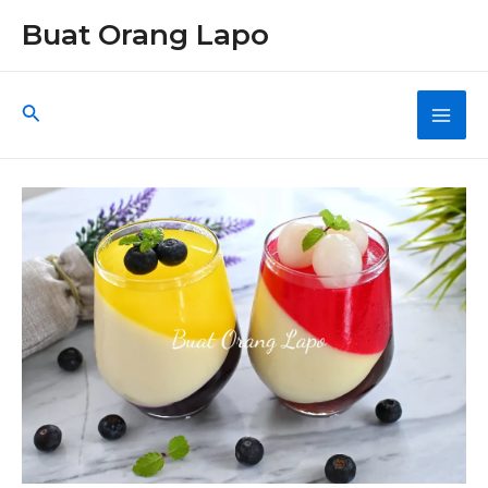
Skip
Buat Orang Lapo
to
content
Search
Main
Men