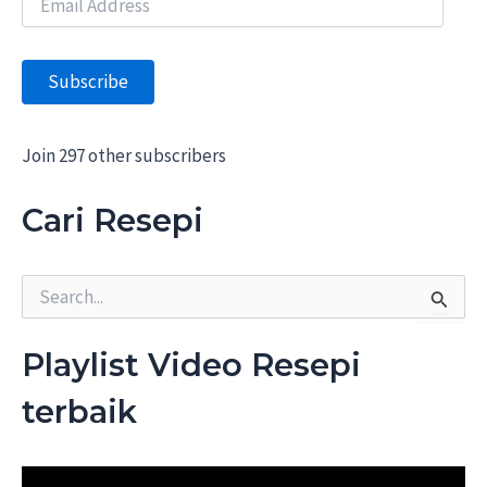
m
a
i
Subscribe
l
A
d
d
Join 297 other subscribers
r
e
Cari Resepi
s
s
S
e
a
r
Playlist Video Resepi
c
h
terbaik
f
o
r
: