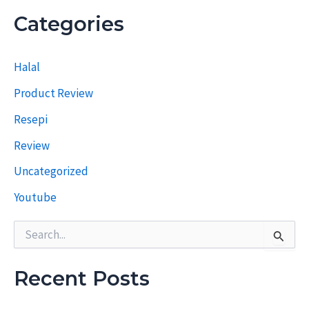
s
e
Categories
p
i
T
Halal
e
r
Product Review
d
a
Resepi
h
u
Review
l
u
Uncategorized
Youtube
S
e
a
r
Recent Posts
c
h