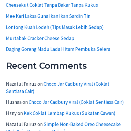
f
Cheesekut Coklat Tanpa Bakar Tanpa Kukus
o
r
Mee Kari Laksa Guna Ikan Ikan Sardin Tin
:
Lontong Kuah Lodeh (Tips Masak Lebih Sedap)
Murtabak Cracker Cheese Sedap
Daging Goreng Madu Lada Hitam Pembuka Selera
Recent Comments
Nazatul Fairuz
on
Choco Jar Cadbury Viral (Coklat
Sentiasa Cair)
Husnaa
on
Choco Jar Cadbury Viral (Coklat Sentiasa Cair)
Hzny
on
Kek Coklat Lembap Kukus (Sukatan Cawan)
Nazatul Fairuz
on
Simple Non-Baked Oreo Cheesecake