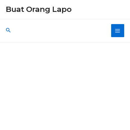
Skip
Buat Orang Lapo
to
content
Search
Main
Men