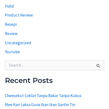
T
Halal
e
r
Product Review
d
a
Resepi
h
u
Review
l
u
Uncategorized
Youtube
S
e
a
r
Recent Posts
c
h
f
Cheesekut Coklat Tanpa Bakar Tanpa Kukus
o
r
Mee Kari Laksa Guna Ikan Ikan Sardin Tin
: