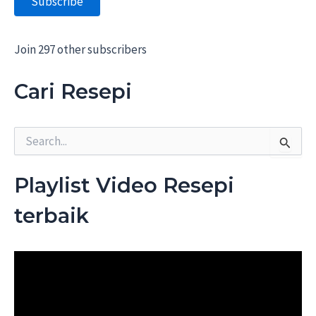
Subscribe
l
A
d
d
Join 297 other subscribers
r
e
Cari Resepi
s
s
S
e
a
r
Playlist Video Resepi
c
h
terbaik
f
o
r
: