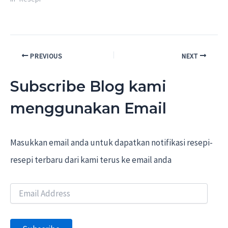
Post
PREVIOUS
NEXT
navigation
Subscribe Blog kami
menggunakan Email
Masukkan email anda untuk dapatkan notifikasi resepi-
resepi terbaru dari kami terus ke email anda
E
m
a
i