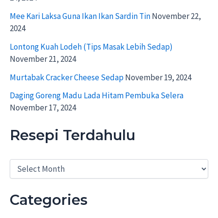
Mee Kari Laksa Guna Ikan Ikan Sardin Tin
November 22,
2024
Lontong Kuah Lodeh (Tips Masak Lebih Sedap)
November 21, 2024
Murtabak Cracker Cheese Sedap
November 19, 2024
Daging Goreng Madu Lada Hitam Pembuka Selera
November 17, 2024
Resepi Terdahulu
R
e
s
e
Categories
p
i