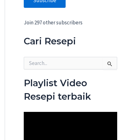
Subscribe
A
d
d
Join 297 other subscribers
r
e
s
Cari Resepi
s
S
e
a
r
Playlist Video
c
h
Resepi terbaik
f
o
r
: