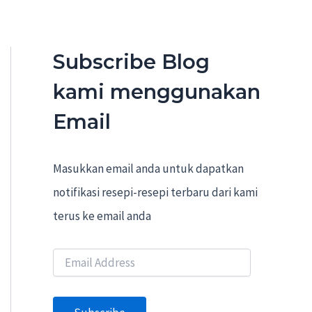
Subscribe Blog
kami menggunakan
Email
Masukkan email anda untuk dapatkan
notifikasi resepi-resepi terbaru dari kami
terus ke email anda
E
m
a
i
l