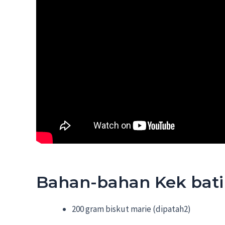
Bahan-bahan Kek batik
200 gram biskut marie (dipatah2)