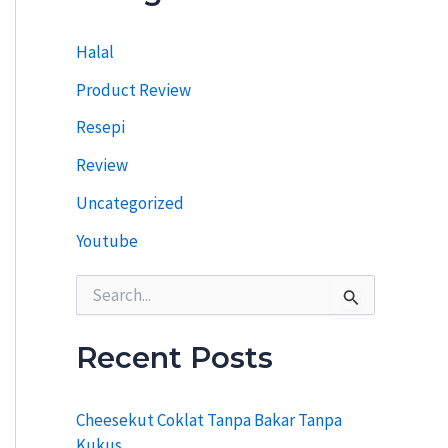
i
T
Halal
e
r
Product Review
d
a
Resepi
h
u
Review
l
u
Uncategorized
Youtube
S
e
a
r
Recent Posts
c
h
f
Cheesekut Coklat Tanpa Bakar Tanpa
o
Kukus
r