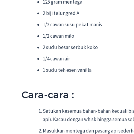
125 gram mentega
2 biji telur gred A
1/2 cawan susu pekat manis
1/2 cawan milo
2 sudu besar serbuk koko
1/4 cawan air
1 sudu teh esen vanilla
Cara-cara :
Satukan kesemua bahan-bahan kecuali bis
api). Kacau dengan whisk hingga semua seb
Masukkan mentega dan pasang api sederha