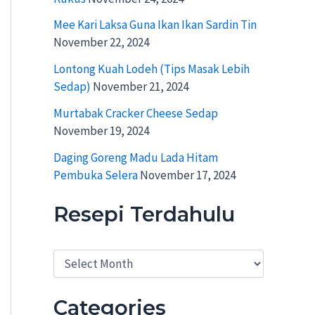
Mee Kari Laksa Guna Ikan Ikan Sardin Tin
November 22, 2024
Lontong Kuah Lodeh (Tips Masak Lebih
Sedap)
November 21, 2024
Murtabak Cracker Cheese Sedap
November 19, 2024
Daging Goreng Madu Lada Hitam
Pembuka Selera
November 17, 2024
Resepi Terdahulu
R
e
s
e
Categories
p