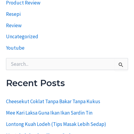
Product Review
d
a
Resepi
h
u
Review
l
u
Uncategorized
Youtube
S
e
a
r
Recent Posts
c
h
f
Cheesekut Coklat Tanpa Bakar Tanpa Kukus
o
r
Mee Kari Laksa Guna Ikan Ikan Sardin Tin
:
Lontong Kuah Lodeh (Tips Masak Lebih Sedap)