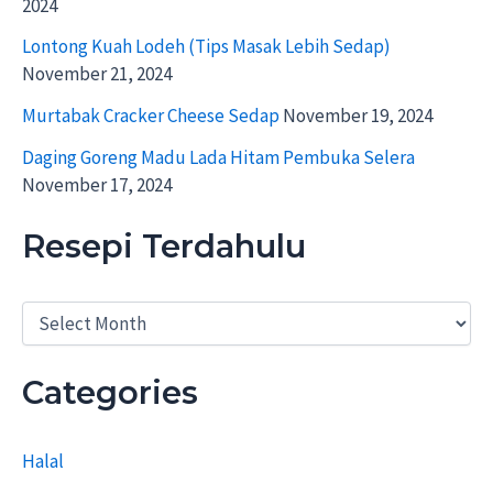
2024
Lontong Kuah Lodeh (Tips Masak Lebih Sedap)
November 21, 2024
Murtabak Cracker Cheese Sedap
November 19, 2024
Daging Goreng Madu Lada Hitam Pembuka Selera
November 17, 2024
Resepi Terdahulu
R
e
s
e
Categories
p
i
T
Halal
e
r