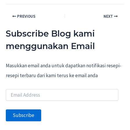
Post
PREVIOUS
NEXT
navigation
Subscribe Blog kami
menggunakan Email
Masukkan email anda untuk dapatkan notifikasi resepi-
resepi terbaru dari kami terus ke email anda
E
m
a
i
Subscribe
l
A
d