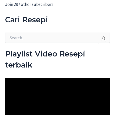
d
Join 297 other subscribers
r
e
Cari Resepi
s
s
S
e
a
r
Playlist Video Resepi
c
h
terbaik
f
o
r
: