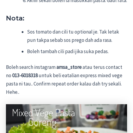
Akhir sekali boleh la masukkan pasta. Gaul rata.
Nota:
Sos tomato dan cili tu optional je. Tak letak
pun takpa sebab sos prego dah ada rasa.
Boleh tambah cili padi jika suka pedas.
Boleh search instagram
amsa_store
atau terus contact
no
013-6018318
untuk beli eatalian express mixed vege
pasta ni tau.. Confirm repeat order kalau dah try sekali.
Hehe..