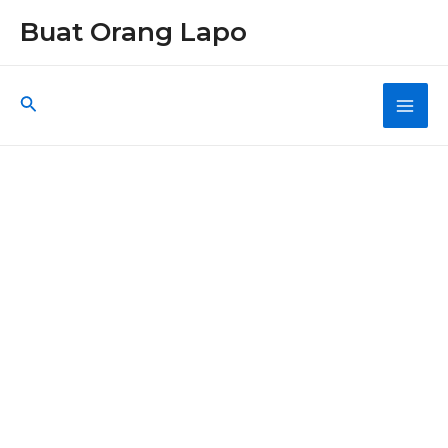
Skip
Buat Orang Lapo
to
content
Search
Main
Men