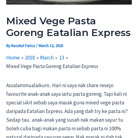
Mixed Vege Pasta
Goreng Eatalian Express
By
Nazatul Fairuz
/
March 13, 2018
Home
2018
March
13
Mixed Vege Pasta Goreng Eatalian Express
Assalammualaikum.. Hari ni saya nak share resepi
favourite anak-anak saya iaitu pasta goreng. Tapi kali ni
special sikit sebab saya masak guna mixed vege pasta
daripada Eatalian Express. Ada yang dah try ke pasta ni?
Sedap tau.. anak-anak yang susah nak makan sayur tu
boleh cuba bagi makan pasta ni sebab pasta ni 100%
natural daripada sayuran segar. Nak masak ni dah tak