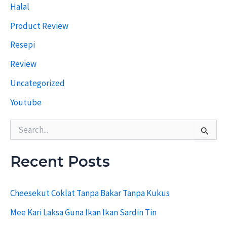
Halal
e
r
Product Review
d
a
Resepi
h
u
Review
l
u
Uncategorized
Youtube
S
e
a
r
Recent Posts
c
h
f
Cheesekut Coklat Tanpa Bakar Tanpa Kukus
o
r
Mee Kari Laksa Guna Ikan Ikan Sardin Tin
: