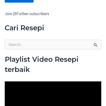
A
d
d
Join 297 other subscribers
r
e
Cari Resepi
s
s
S
e
a
r
Playlist Video Resepi
c
h
terbaik
f
o
r
: