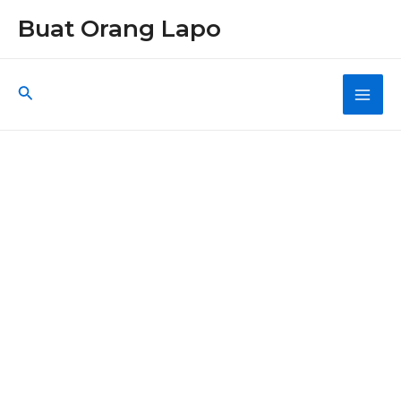
Skip
Buat Orang Lapo
to
content
Search
Main
Men