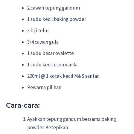
2 cawan tepung gandum
1 sudu kecil baking powder
3 biji telur
3/4 cawan gula
1 sudu besar ovalette
1 sudu kecil esen vanila
200ml @ 1 kotak kecil M&S santan
Pewarna pilihan
Cara-cara:
Ayakkan tepung gandum bersama baking
powder. Ketepikan.