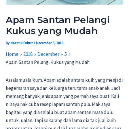
Apam Santan Pelangi
Kukus yang Mudah
By
Nazatul Fairuz
/
December 5, 2018
Home
2018
December
5
Apam Santan Pelangi Kukus yang Mudah
Assalamualaikum. Apam adalah antara kuih yang menjadi
kegemaran saya dan keluarga terutama anak-anak. Jadi
memang banyak jenis apam yang pernah saya buat. Kali
ni saya nak cuba resepi apam santan pula. Mak saya
bagitau yang dia selalu buat apam santan masa dulu
untuk jualan. Tapi sekarang dah lama dia tak jual kuih
apam santan, resepi pun dah lupa. Hehe. Kemudian saya