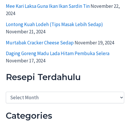
Mee Kari Laksa Guna Ikan Ikan Sardin Tin
November 22,
2024
Lontong Kuah Lodeh (Tips Masak Lebih Sedap)
November 21, 2024
Murtabak Cracker Cheese Sedap
November 19, 2024
Daging Goreng Madu Lada Hitam Pembuka Selera
November 17, 2024
Resepi Terdahulu
R
e
s
e
Categories
p
i
T