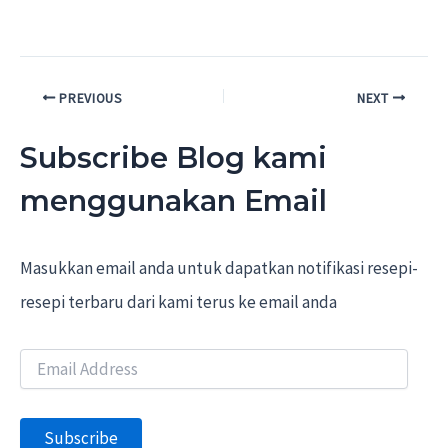
Post
PREVIOUS
NEXT
navigation
Subscribe Blog kami
menggunakan Email
Masukkan email anda untuk dapatkan notifikasi resepi-
resepi terbaru dari kami terus ke email anda
E
m
a
i
Subscribe
l