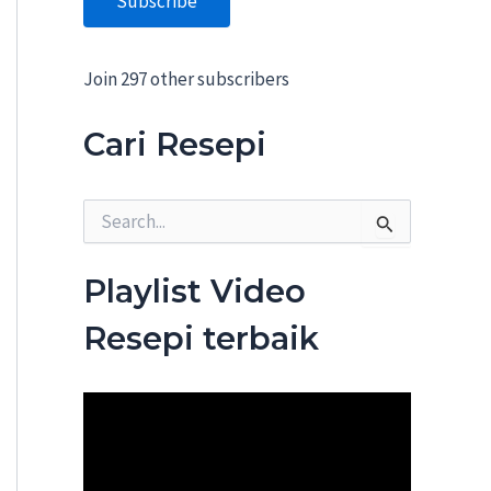
Subscribe
A
d
d
Join 297 other subscribers
r
e
s
Cari Resepi
s
S
e
a
r
Playlist Video
c
h
Resepi terbaik
f
o
r
: