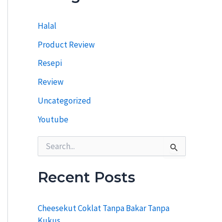
i
T
Halal
e
r
Product Review
d
a
Resepi
h
u
Review
l
u
Uncategorized
Youtube
S
e
a
r
Recent Posts
c
h
f
Cheesekut Coklat Tanpa Bakar Tanpa
o
Kukus
r