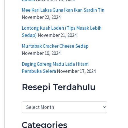
Mee Kari Laksa Guna Ikan Ikan Sardin Tin
November 22, 2024
Lontong Kuah Lodeh (Tips Masak Lebih
Sedap)
November 21, 2024
Murtabak Cracker Cheese Sedap
November 19, 2024
Daging Goreng Madu Lada Hitam
Pembuka Selera
November 17, 2024
Resepi Terdahulu
R
e
s
e
Categories
p