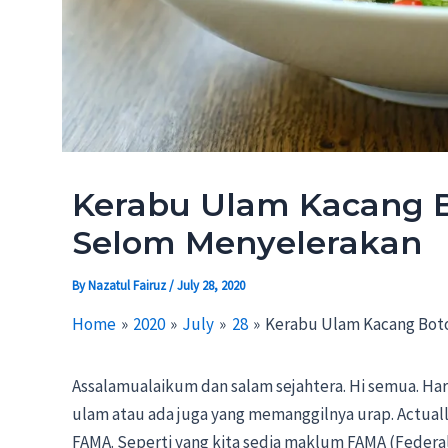
Kerabu Ulam Kacang B
Selom Menyelerakan
By
Nazatul Fairuz
/
July 28, 2020
Home
2020
July
28
Kerabu Ulam Kacang Bot
Assalamualaikum dan salam sejahtera. Hi semua. Ha
ulam atau ada juga yang memanggilnya urap. Actual
FAMA. Seperti yang kita sedia maklum FAMA (Federa