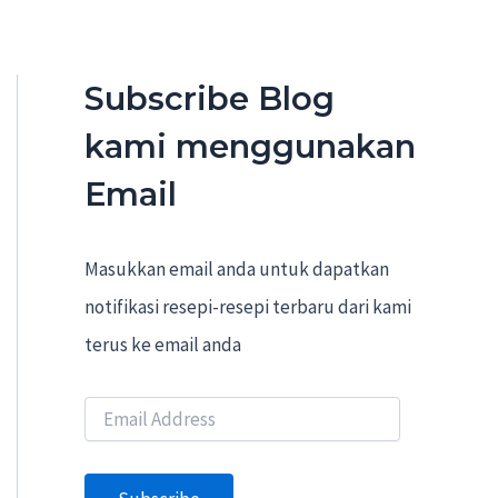
Subscribe Blog
kami menggunakan
Email
Masukkan email anda untuk dapatkan
notifikasi resepi-resepi terbaru dari kami
terus ke email anda
E
m
a
i
l