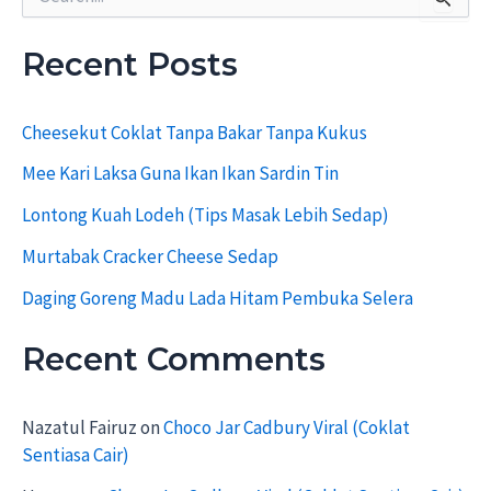
e
a
r
Recent Posts
c
h
f
Cheesekut Coklat Tanpa Bakar Tanpa Kukus
o
r
Mee Kari Laksa Guna Ikan Ikan Sardin Tin
:
Lontong Kuah Lodeh (Tips Masak Lebih Sedap)
Murtabak Cracker Cheese Sedap
Daging Goreng Madu Lada Hitam Pembuka Selera
Recent Comments
Nazatul Fairuz
on
Choco Jar Cadbury Viral (Coklat
Sentiasa Cair)