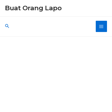
Skip
Buat Orang Lapo
to
content
Search
Main
Men