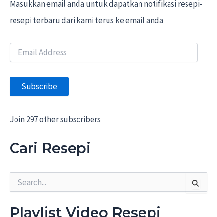
Masukkan email anda untuk dapatkan notifikasi resepi-
resepi terbaru dari kami terus ke email anda
E
m
a
i
Subscribe
l
A
d
d
Join 297 other subscribers
r
e
Cari Resepi
s
s
S
e
a
r
Playlist Video Resepi
c