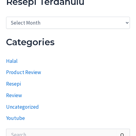
Resepi Terdahulu
R
e
s
e
Categories
p
i
T
Halal
e
r
Product Review
d
a
Resepi
h
u
Review
l
u
Uncategorized
Youtube
S