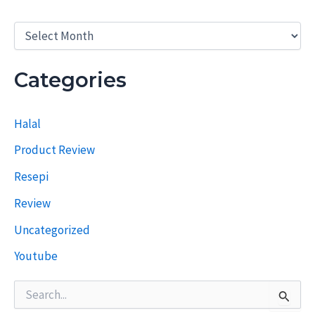
R
e
s
e
Categories
p
i
T
Halal
e
r
Product Review
d
a
Resepi
h
u
Review
l
u
Uncategorized
Youtube
S
e
a