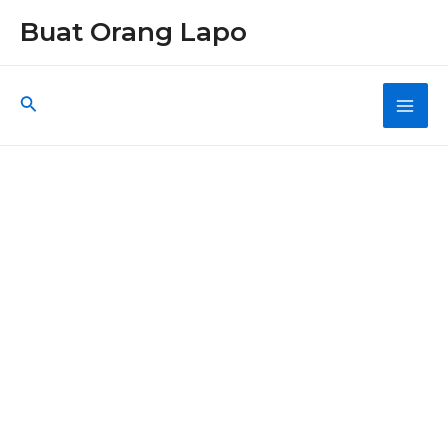
Skip
Buat Orang Lapo
to
content
Search
Main
Men