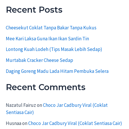
r
Recent Posts
c
h
f
Cheesekut Coklat Tanpa Bakar Tanpa Kukus
o
r
Mee Kari Laksa Guna Ikan Ikan Sardin Tin
:
Lontong Kuah Lodeh (Tips Masak Lebih Sedap)
Murtabak Cracker Cheese Sedap
Daging Goreng Madu Lada Hitam Pembuka Selera
Recent Comments
Nazatul Fairuz
on
Choco Jar Cadbury Viral (Coklat
Sentiasa Cair)
Husnaa
on
Choco Jar Cadbury Viral (Coklat Sentiasa Cair)