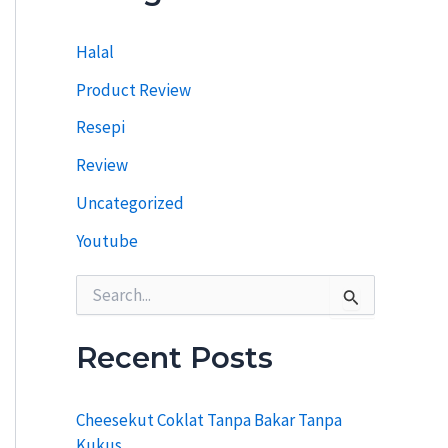
i
T
Halal
e
r
Product Review
d
a
Resepi
h
u
Review
l
u
Uncategorized
Youtube
S
e
a
r
Recent Posts
c
h
f
Cheesekut Coklat Tanpa Bakar Tanpa
o
Kukus
r