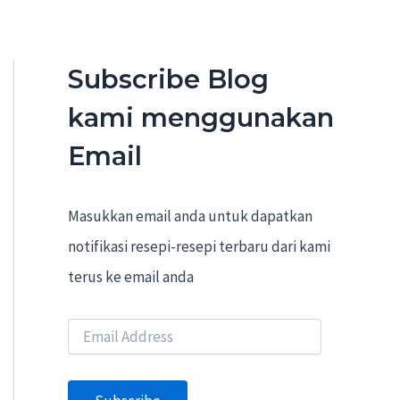
Subscribe Blog
kami menggunakan
Email
Masukkan email anda untuk dapatkan
notifikasi resepi-resepi terbaru dari kami
terus ke email anda
E
m
a
i
l