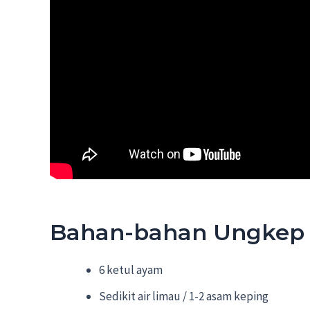
Bahan-bahan Ungkep
6 ketul ayam
Sedikit air limau / 1-2 asam keping