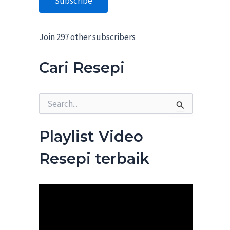
Subscribe
A
d
d
Join 297 other subscribers
r
e
s
Cari Resepi
s
S
e
a
r
Playlist Video
c
h
Resepi terbaik
f
o
r
: