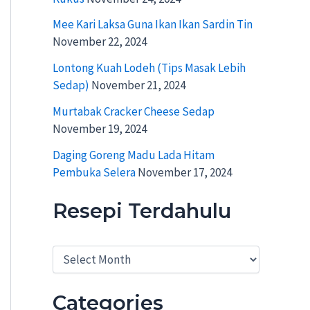
Mee Kari Laksa Guna Ikan Ikan Sardin Tin
November 22, 2024
Lontong Kuah Lodeh (Tips Masak Lebih
Sedap)
November 21, 2024
Murtabak Cracker Cheese Sedap
November 19, 2024
Daging Goreng Madu Lada Hitam
Pembuka Selera
November 17, 2024
Resepi Terdahulu
R
e
s
e
Categories
p