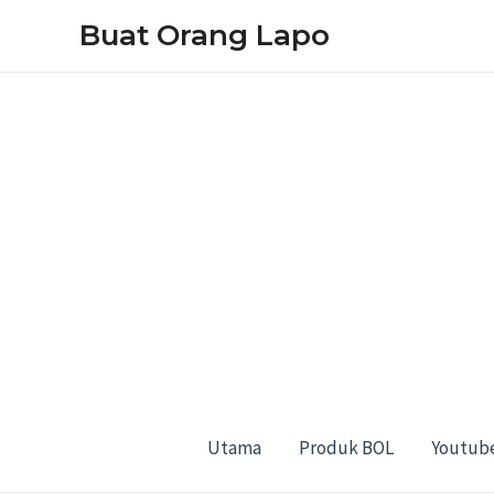
Skip
Buat Orang Lapo
to
content
Utama
Produk BOL
Youtub