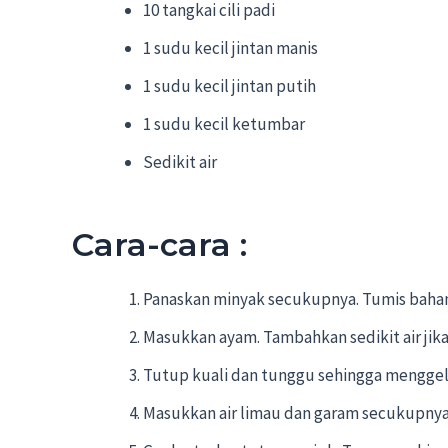
10 tangkai cili padi
1 sudu kecil jintan manis
1 sudu kecil jintan putih
1 sudu kecil ketumbar
Sedikit air
Cara-cara :
Panaskan minyak secukupnya. Tumis bahan 
Masukkan ayam. Tambahkan sedikit air jika 
Tutup kuali dan tunggu sehingga menggel
Masukkan air limau dan garam secukupnya.