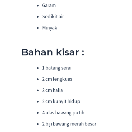
Garam
Sedikit air
Minyak
Bahan kisar :
1 batang serai
2 cm lengkuas
2 cm halia
2 cm kunyit hidup
4 ulas bawang putih
2 biji bawang merah besar