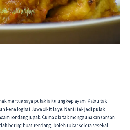
 mak mertua saya pulak iaitu ungkep ayam. Kalau tak
n kena loghat Jawa sikit la ye. Nanti tak jadi pulak
acam rendang jugak.
Cuma dia tak menggunakan santan
dah boring buat rendang, boleh tukar selera sesekali