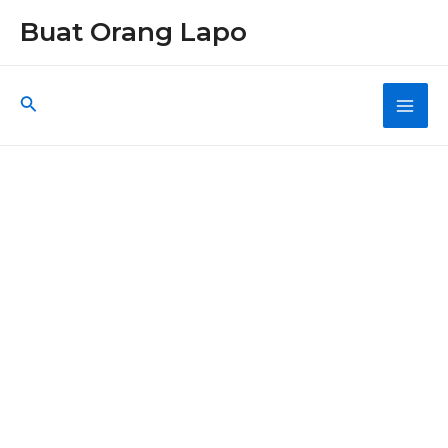
Skip
Buat Orang Lapo
to
content
Search
Main
Men