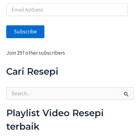
E
m
a
i
Subscribe
l
A
d
d
Join 297 other subscribers
r
e
Cari Resepi
s
s
S
e
a
r
Playlist Video Resepi
c
h
terbaik
f
o