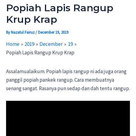
Popiah Lapis Rangup
Krup Krap
By
Nazatul Fairuz
/
December 19, 2019
Home
2019
December
19
Popiah Lapis Rangup Krup Krap
Assalamualaikum. Popiah lapis rangup ni ada juga orang
panggil popiah pankek rangup. Cara membuatnya
senang sangat. Rasanya pun sedap dan dah tentu rangup.