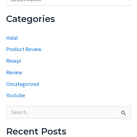
e
s
e
Categories
p
i
T
Halal
e
r
Product Review
d
a
Resepi
h
u
Review
l
u
Uncategorized
Youtube
S
e
a
r
Recent Posts
c