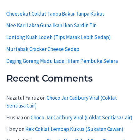
h
f
Cheesekut Coklat Tanpa Bakar Tanpa Kukus
o
r
Mee Kari Laksa Guna Ikan Ikan Sardin Tin
:
Lontong Kuah Lodeh (Tips Masak Lebih Sedap)
Murtabak Cracker Cheese Sedap
Daging Goreng Madu Lada Hitam Pembuka Selera
Recent Comments
Nazatul Fairuz
on
Choco Jar Cadbury Viral (Coklat
Sentiasa Cair)
Husnaa
on
Choco Jar Cadbury Viral (Coklat Sentiasa Cair)
Hzny
on
Kek Coklat Lembap Kukus (Sukatan Cawan)