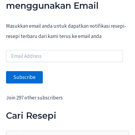
menggunakan Email
Masukkan email anda untuk dapatkan notifikasi resepi-
resepi terbaru dari kami terus ke email anda
E
m
a
i
Subscribe
l
A
d
d
Join 297 other subscribers
r
e
Cari Resepi
s
s
S