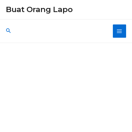
Skip
Buat Orang Lapo
to
content
Search
Main
Men