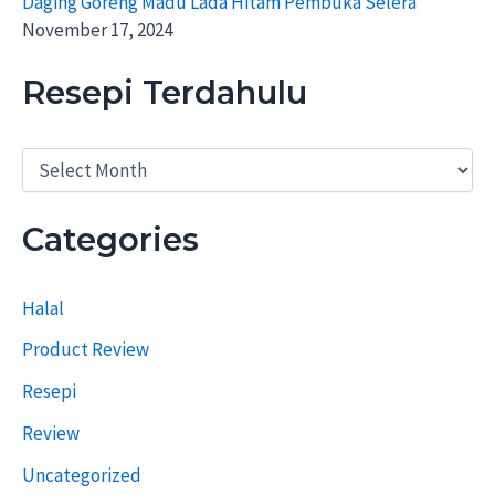
Daging Goreng Madu Lada Hitam Pembuka Selera
November 17, 2024
Resepi Terdahulu
R
e
s
e
Categories
p
i
T
Halal
e
r
Product Review
d
a
Resepi
h
u
Review
l
u
Uncategorized