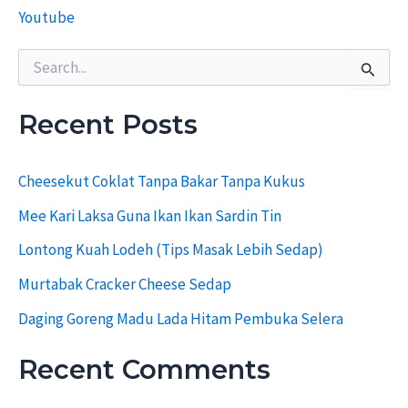
Youtube
S
e
a
r
Recent Posts
c
h
f
Cheesekut Coklat Tanpa Bakar Tanpa Kukus
o
r
Mee Kari Laksa Guna Ikan Ikan Sardin Tin
:
Lontong Kuah Lodeh (Tips Masak Lebih Sedap)
Murtabak Cracker Cheese Sedap
Daging Goreng Madu Lada Hitam Pembuka Selera
Recent Comments