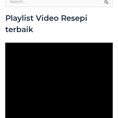
e
a
r
Playlist Video Resepi
c
h
terbaik
f
o
r
: