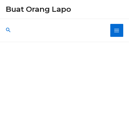
Skip
Buat Orang Lapo
to
content
Search
Main
Men