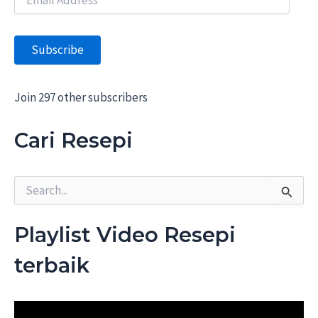
m
a
i
Subscribe
l
A
d
d
Join 297 other subscribers
r
e
Cari Resepi
s
s
S
e
a
r
Playlist Video Resepi
c
h
terbaik
f
o
r
: