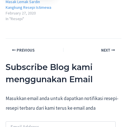
Masak Lemak Sardin
Kangkung Resepi Istimewa
February 27, 2020
In "Resepi"
Post
PREVIOUS
NEXT
navigation
Subscribe Blog kami
menggunakan Email
Masukkan email anda untuk dapatkan notifikasi resepi-
resepi terbaru dari kami terus ke email anda
E