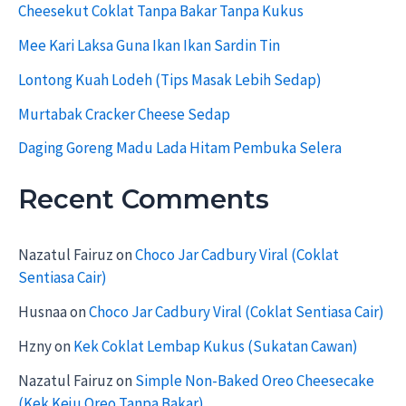
Cheesekut Coklat Tanpa Bakar Tanpa Kukus
o
r
Mee Kari Laksa Guna Ikan Ikan Sardin Tin
:
Lontong Kuah Lodeh (Tips Masak Lebih Sedap)
Murtabak Cracker Cheese Sedap
Daging Goreng Madu Lada Hitam Pembuka Selera
Recent Comments
Nazatul Fairuz
on
Choco Jar Cadbury Viral (Coklat
Sentiasa Cair)
Husnaa
on
Choco Jar Cadbury Viral (Coklat Sentiasa Cair)
Hzny
on
Kek Coklat Lembap Kukus (Sukatan Cawan)
Nazatul Fairuz
on
Simple Non-Baked Oreo Cheesecake
(Kek Keju Oreo Tanpa Bakar)