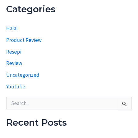
e
Categories
p
i
T
Halal
e
r
Product Review
d
a
Resepi
h
u
Review
l
u
Uncategorized
Youtube
S
e
a
r
Recent Posts
c
h
f