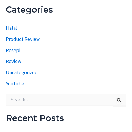
e
Categories
p
i
T
Halal
e
r
Product Review
d
a
Resepi
h
u
Review
l
u
Uncategorized
Youtube
S
e
a
r
Recent Posts
c
h
f