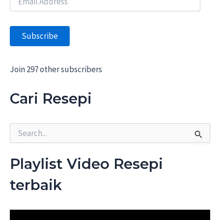
m
a
i
Subscribe
l
A
d
d
Join 297 other subscribers
r
e
Cari Resepi
s
s
S
e
a
r
Playlist Video Resepi
c
h
terbaik
f
o
r
: