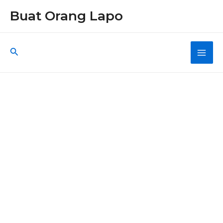
Skip
Buat Orang Lapo
to
content
Search
Main
Men