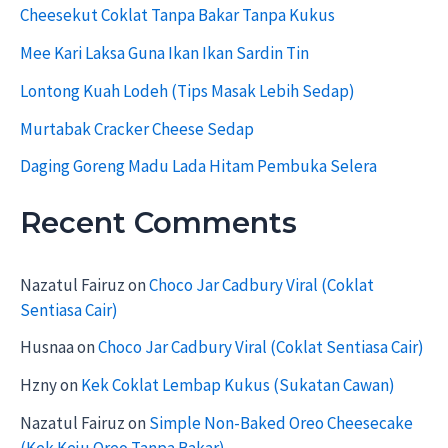
Cheesekut Coklat Tanpa Bakar Tanpa Kukus
o
r
Mee Kari Laksa Guna Ikan Ikan Sardin Tin
:
Lontong Kuah Lodeh (Tips Masak Lebih Sedap)
Murtabak Cracker Cheese Sedap
Daging Goreng Madu Lada Hitam Pembuka Selera
Recent Comments
Nazatul Fairuz
on
Choco Jar Cadbury Viral (Coklat
Sentiasa Cair)
Husnaa
on
Choco Jar Cadbury Viral (Coklat Sentiasa Cair)
Hzny
on
Kek Coklat Lembap Kukus (Sukatan Cawan)
Nazatul Fairuz
on
Simple Non-Baked Oreo Cheesecake
(Kek Keju Oreo Tanpa Bakar)