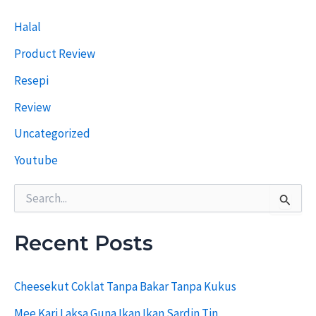
i
T
Halal
e
r
Product Review
d
a
Resepi
h
u
Review
l
u
Uncategorized
Youtube
S
e
a
r
Recent Posts
c
h
f
Cheesekut Coklat Tanpa Bakar Tanpa Kukus
o
r
Mee Kari Laksa Guna Ikan Ikan Sardin Tin