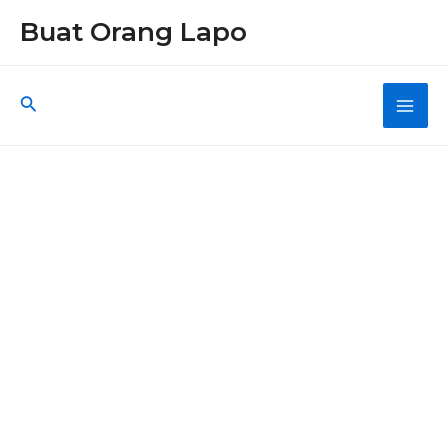
Skip
Buat Orang Lapo
to
content
Search
Main
Men