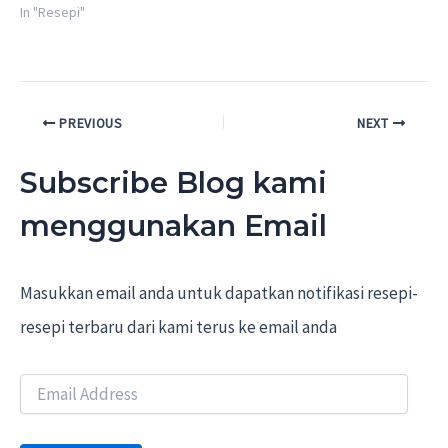
In "Resepi"
Post
PREVIOUS
NEXT
navigation
Subscribe Blog kami
menggunakan Email
Masukkan email anda untuk dapatkan notifikasi resepi-
resepi terbaru dari kami terus ke email anda
E
m
a
i