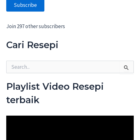
Subscribe
l
A
d
d
Join 297 other subscribers
r
e
Cari Resepi
s
s
S
e
a
r
Playlist Video Resepi
c
h
terbaik
f
o
r
: