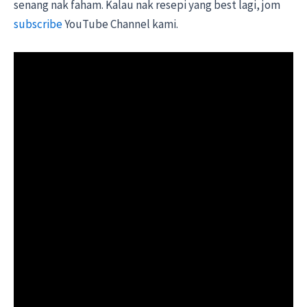
senang nak faham. Kalau nak resepi yang best lagi, jom
subscribe
YouTube Channel kami.