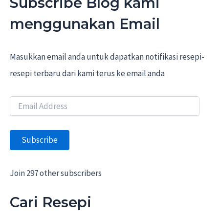
Subscribe Blog kami
menggunakan Email
Masukkan email anda untuk dapatkan notifikasi resepi-
resepi terbaru dari kami terus ke email anda
E
m
a
i
Subscribe
l
A
d
d
Join 297 other subscribers
r
e
Cari Resepi
s
s