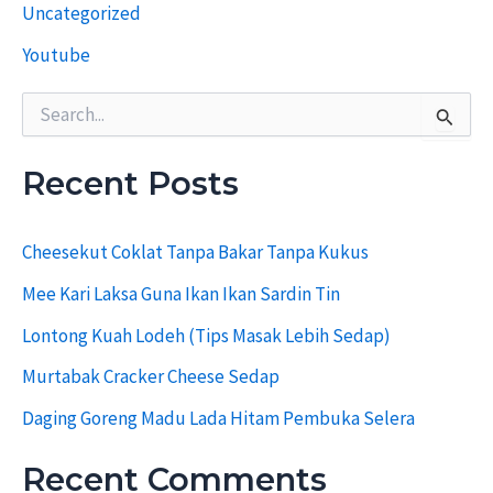
u
Uncategorized
Youtube
S
e
a
r
Recent Posts
c
h
f
Cheesekut Coklat Tanpa Bakar Tanpa Kukus
o
r
Mee Kari Laksa Guna Ikan Ikan Sardin Tin
:
Lontong Kuah Lodeh (Tips Masak Lebih Sedap)
Murtabak Cracker Cheese Sedap
Daging Goreng Madu Lada Hitam Pembuka Selera
Recent Comments