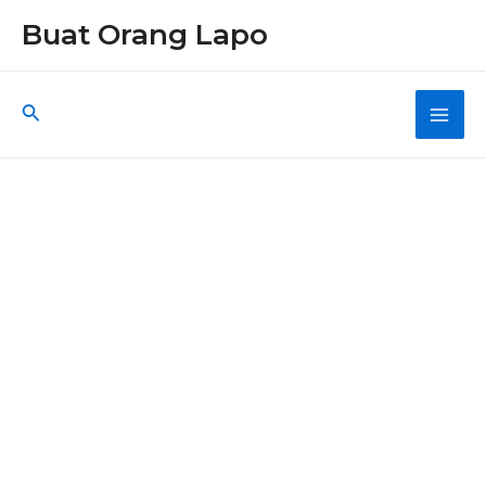
Skip
Buat Orang Lapo
to
content
Search
Main
Men