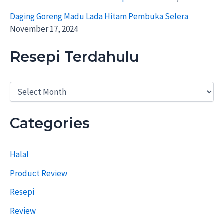
Daging Goreng Madu Lada Hitam Pembuka Selera
November 17, 2024
Resepi Terdahulu
R
e
s
e
Categories
p
i
T
Halal
e
r
Product Review
d
a
Resepi
h
u
Review
l