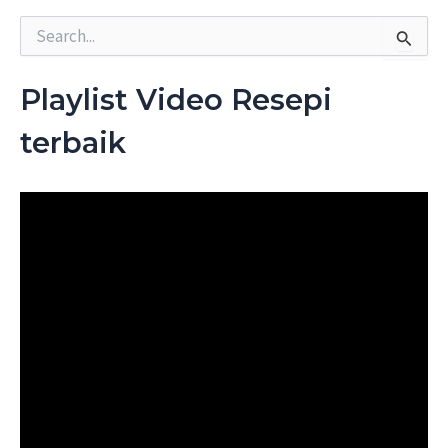
S
e
a
r
Playlist Video Resepi
c
h
terbaik
f
o
r
: