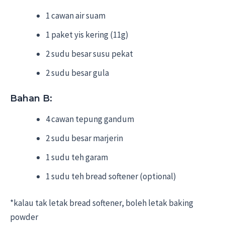
1 cawan air suam
1 paket yis kering (11g)
2 sudu besar susu pekat
2 sudu besar gula
Bahan B:
4 cawan tepung gandum
2 sudu besar marjerin
1 sudu teh garam
1 sudu teh bread softener (optional)
*kalau tak letak bread softener, boleh letak baking
powder